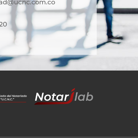
dad@ucnc.com.co
 20