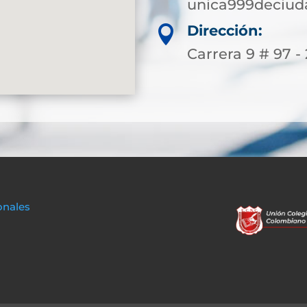
unica999deciu
Dirección:

Carrera 9 # 97 -
onales