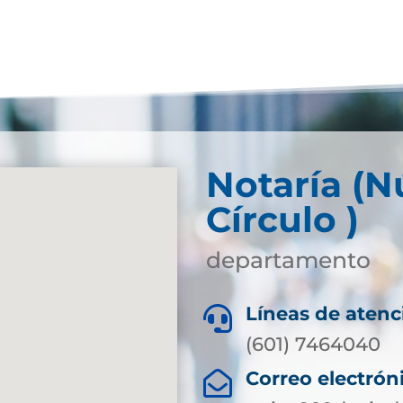
Notaría (
Círculo )
departamento
Líneas de atenc

(601) 7464040
Correo electrón
