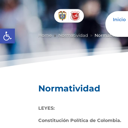
Inicio
Abrir barra de herramientas
Home
Normatividad
Normatividad
9
9
Normatividad
LEYES:
Constitución Política de Colombia.