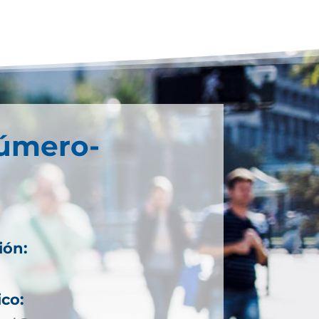
Número-
ión:
ico: