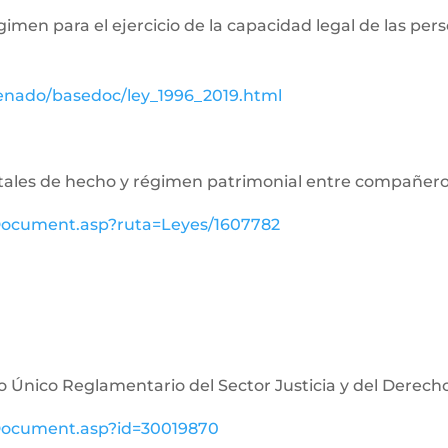
égimen para el ejercicio de la capacidad legal de las p
senado/basedoc/ley_1996_2019.html
aritales de hecho y régimen patrimonial entre compañe
ewDocument.asp?ruta=Leyes/1607782
o Único Reglamentario del Sector Justicia y del Derech
ewDocument.asp?id=30019870