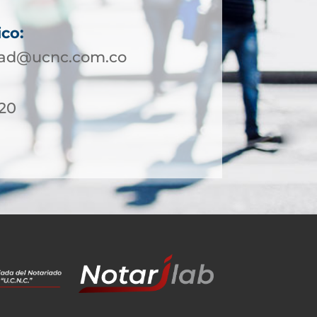
ico:
dad@ucnc.com.co
 20