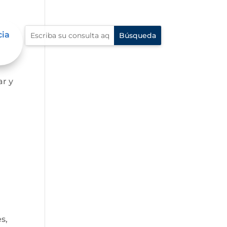
cia
ar y
s,