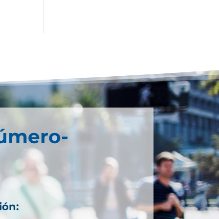
Número-
ión: