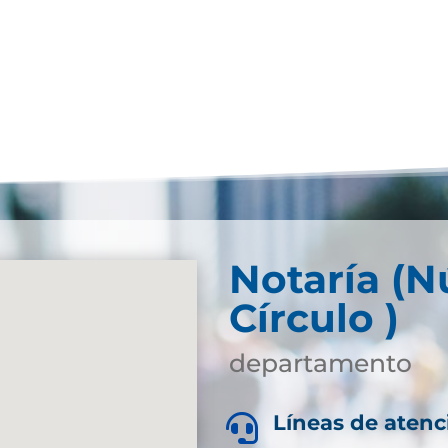
Notaría (
Círculo )
departamento
Líneas de atenc
