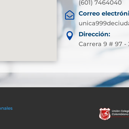
(601) 7464040
Correo electrón

unica999deciu
Dirección:

Carrera 9 # 97 -
onales