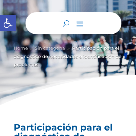
Abrir barra de herramientas
Home
Sin categoría
Participación para el
9
9
diagnóstico de necesidades e identificación de
problemas.
Participación para el