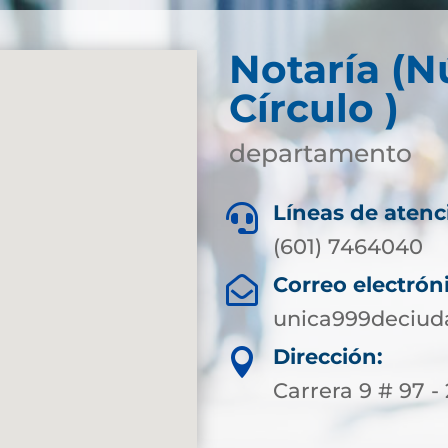
Notaría (
Círculo )
departamento
Líneas de atenc

(601) 7464040
Correo electrón

unica999deciu
Dirección:

Carrera 9 # 97 -