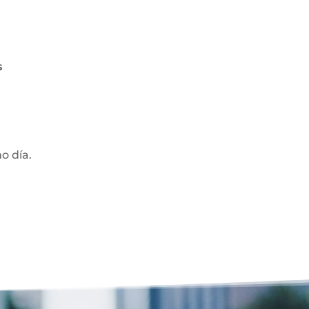
s
mo día.