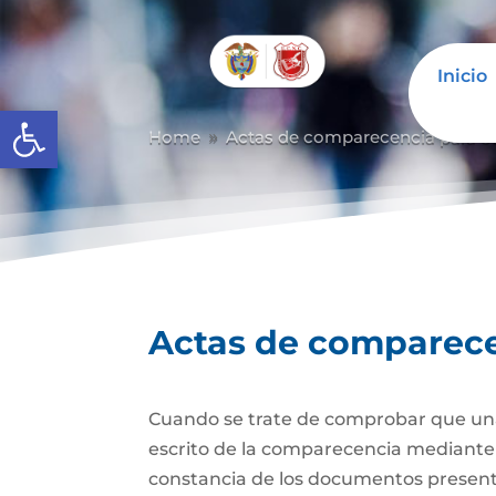
Inicio
Abrir barra de herramientas
Home
Actas de comparecencia para ot
9
Actas de comparecen
Cuando se trate de comprobar que una 
escrito de la comparecencia mediante ac
constancia de los documentos presen