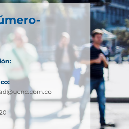
Número-
ión:
ico:
dad@ucnc.com.co
 20