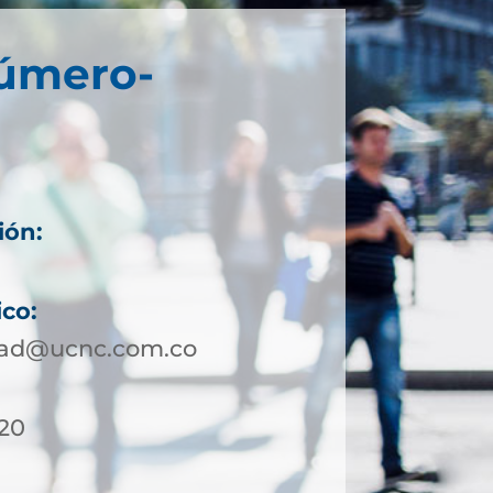
Número-
ión:
ico:
dad@ucnc.com.co
 20