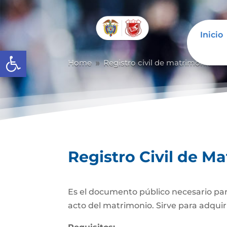
Inicio
Abrir barra de herramientas
Home
Registro civil de matrimonio
9
9
Registro Civil de M
Es el documento público necesario para
acto del matrimonio. Sirve para adquiri