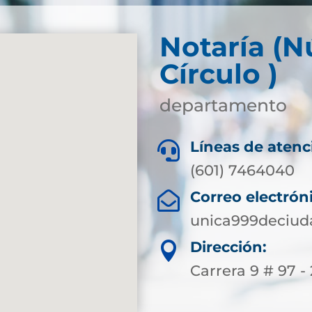
Notaría (
Círculo )
departamento
Líneas de atenc

(601) 7464040
Correo electrón

unica999deciu
Dirección:

Carrera 9 # 97 -