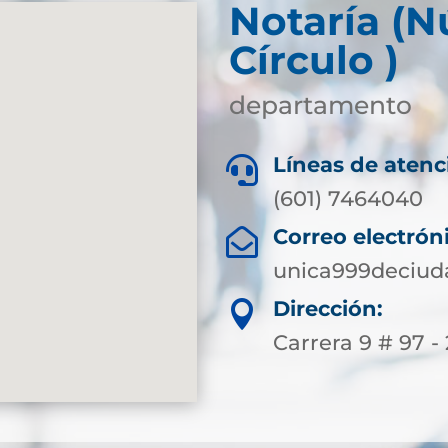
Notaría (
Círculo )
departamento
Líneas de atenc

(601) 7464040
Correo electrón

unica999deciu
Dirección:

Carrera 9 # 97 -