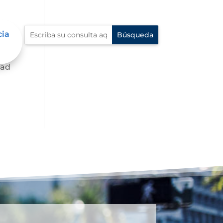
cia
dad