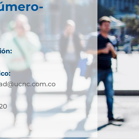
Número-
ión:
ico:
dad@ucnc.com.co
 20