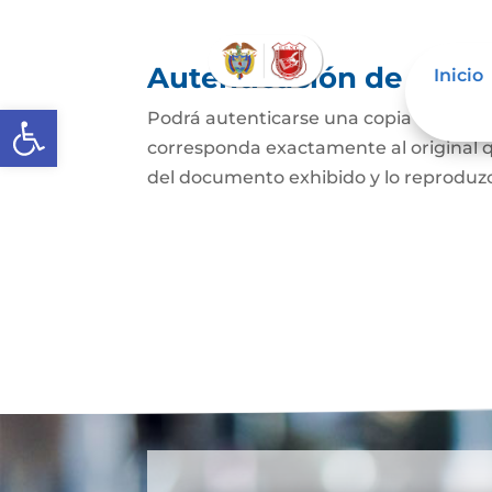
Autenticación de Copi
Inicio
Abrir barra de herramientas
Podrá autenticarse una copia mecánic
corresponda exactamente al original q
del documento exhibido y lo reproduzca