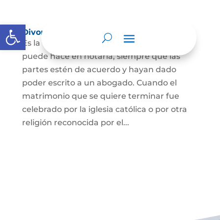
Abrir barra de herramientas
Divorcio
Es la terminación del Matrimonio Civil y se
puede hace en notaría, siempre que las
partes estén de acuerdo y hayan dado
poder escrito a un abogado. Cuando el
matrimonio que se quiere terminar fue
celebrado por la iglesia católica o por otra
religión reconocida por el...