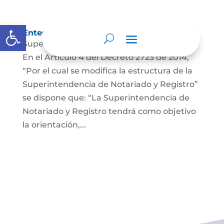
Abrir barra de herramientas
Entes y autoridades que lo vigilan
Superintendencia de Notariado y Registro
En el Artículo 4 del Decreto 2723 de 2014,
“Por el cual se modifica la estructura de la
Superintendencia de Notariado y Registro”
se dispone que: “La Superintendencia de
Notariado y Registro tendrá como objetivo
la orientación,...