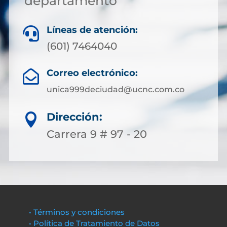
departamento
Líneas de atención:

(601) 7464040
Correo electrónico:

unica999deciudad@ucnc.com.co
Dirección:

Carrera 9 # 97 - 20
• Términos y condiciones
• Política de Tratamiento de Datos