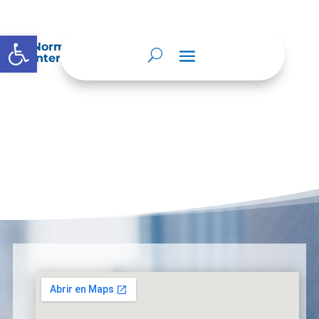
Abrir barra de herramientas
Normatividad especial que les aplique de
interés.