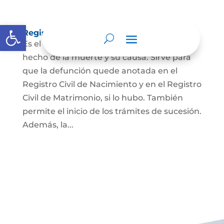
Abrir barra de herramientas
Registro Civil de Defunción
Es el documento público que prueba el
hecho de la muerte y su causa. Sirve para
que la defunción quede anotada en el
Registro Civil de Nacimiento y en el Registro
Civil de Matrimonio, si lo hubo. También
permite el inicio de los trámites de sucesión.
Además, la...