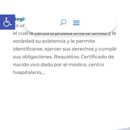
Abrir barra de herramientas
Registro Civil de Nacimiento
Es un documento indispensable mediante
el cual la persona prueba ante la familia y la
sociedad su existencia y le permite
identificarse, ejercer sus derechos y cumplir
sus obligaciones. Requisitos: Certificado de
nacido vivo dado por el médico, centro
hospitalario,...